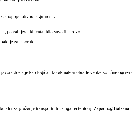
asnoj operativnoj sigurnosti.
, po zahtjevu klijenta, bilo suvo ili sirovo.
i pakuje za isporuku.
javora došla je kao logičan korak nakon obrade velike količine ogrevno
, ali i za pružanje transportnih usluga na teritoriji Zapadnog Balkana 