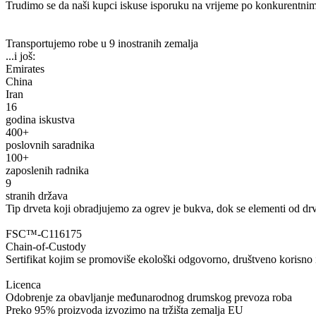
Trudimo se da naši kupci iskuse isporuku na vrijeme po konkurentni
Transportujemo robe u
9 inostranih zemalja
...i još:
Emirates
China
Iran
16
godina iskustva
400
+
poslovnih saradnika
100
+
zaposlenih radnika
9
stranih država
Tip drveta koji obradjujemo za ogrev je bukva, dok se elementi od drve
FSC™-C116175
Chain-of-Custody
Sertifikat kojim se promoviše ekološki odgovorno, društveno korisno
Licenca
Odobrenje za obavljanje međunarodnog drumskog prevoza roba
Preko 95% proizvoda izvozimo na tržišta zemalja EU