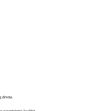
g drveta.
me garantujemo kvalitet.