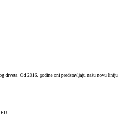
g drveta. Od 2016. godine oni predstavljaju našu novu liniju
i EU.