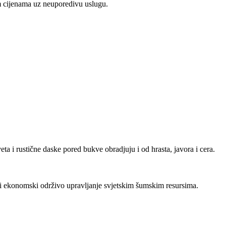
m cijenama uz neuporedivu uslugu.
ta i rustične daske pored bukve obradjuju i od hrasta, javora i cera.
 i ekonomski održivo upravljanje svjetskim šumskim resursima.