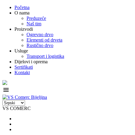
Početna
O nama
Preduzeće
Naš tim
Proizvodi
Ogrevno drvo
Elementi od drveta
Rustično drvo
Usluge
Transport i logistika
Dijelovi i oprema
Sertifikati
Kontakt
menu
VS COMERC