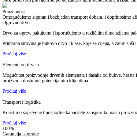
Pouzdanost
Omogućujemo siguran i bezbjedan transport dobara, i doprinosimo efik
Ogrevno drvo
Drvo za ogrev, pakujemo i isporučujemo u različitim dimenzijama paleta
Primarna sirovina je bukovo drvo I klase, koje se cijepa, a zatim suši 
Pročitaj više
Elementi od drveta
Mogućnost proizvodnje drvenih elemenata i dasaka od bukve, hrasta i 
proizvoda dostupnu potencijalnim klijentima.
Pročitaj više
Transport i logistika
Koristimo sopstvene transportne kapacitete za isporuku naših proizvoda
Pročitaj više
100%
Garancija isporuke